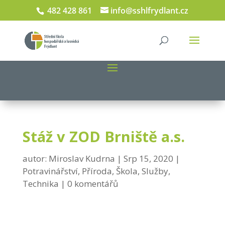
482 428 861
info@sshlfrydlant.cz
Stáž v ZOD Brniště a.s.
autor:
Miroslav Kudrna
Srp 15, 2020
Potravinářství
,
Příroda
,
Škola
,
Služby
,
Technika
0 komentářů