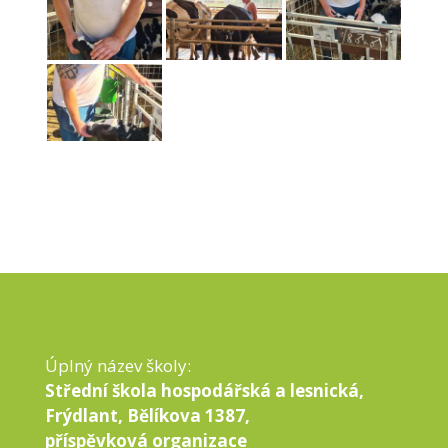
Úplný název školy:
Střední škola hospodářská a lesnická,
Frýdlant, Bělíkova 1387,
příspěvková organizace