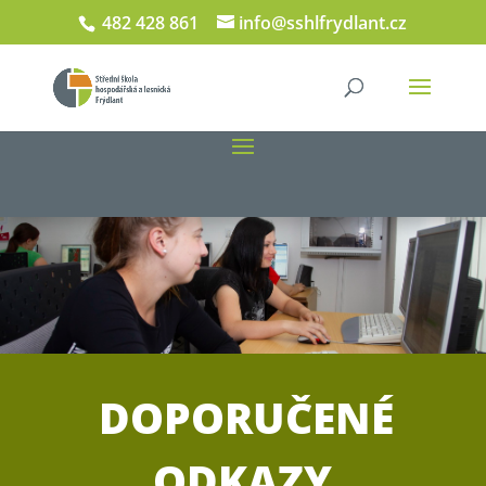
482 428 861
info@sshlfrydlant.cz
DOPORUČENÉ
ODKAZY