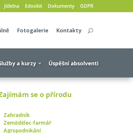
Jídelna
Edookit
Dokumenty
GDPR
álně
Fotogalerie
Kontakty
Služby a kurzy
Úspěšní absolventi
Zajímám se o přírodu
Zahradník
Zemědělec-farmář
Agropodnikání