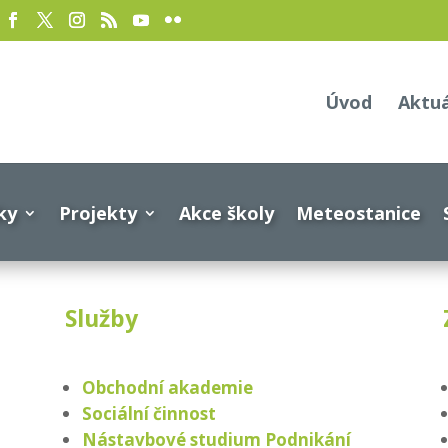
Úvod
Aktu
ky
Projekty
Akce školy
Meteostanice
Služby
Obchodní akademie
Sociální činnost
Nástavbové studium Podnikání