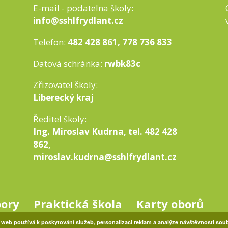
E-mail - podatelna školy:
info@sshlfrydlant.cz
Telefon:
482 428 861, 778 736 833
Datová schránka:
rwbk83c
Zřizovatel školy:
Liberecký kraj
Ředitel školy:
Ing. Miroslav Kudrna, tel. 482 428
862,
miroslav.kudrna@sshlfrydlant.cz
bory
Praktická škola
Karty oborů
 web používá k poskytování služeb, personalizaci reklam a analýze návštěvnosti sou