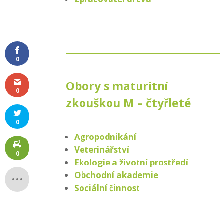
0
Obory s maturitní
0
zkouškou M – čtyřleté
0
Agropodnikání
Veterinářství
0
Ekologie a životní prostředí
Obchodní akademie
Sociální činnost