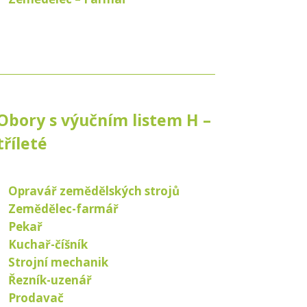
Obory s výučním listem H –
tříleté
Opravář zemědělských strojů
Zemědělec-farmář
Pekař
Kuchař-číšník
Strojní mechanik
Řezník-uzenář
Prodavač