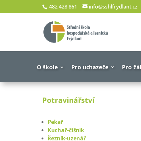
482 428 861
info@sshlfrydlant.cz
O škole
Pro uchazeče
Pro žá
Potravinářství
Pekař
Kuchař-číšník
Řezník-uzenář