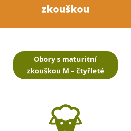
zkouškou
Obory s maturitní
zkouškou M – čtyřleté