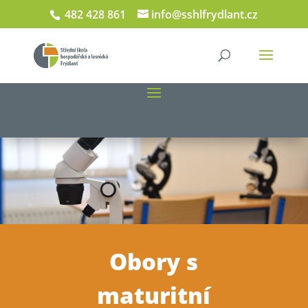
482 428 861
info@sshlfrydlant.cz
Obory s
maturitní