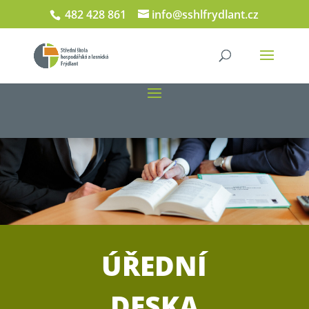
482 428 861
info@sshlfrydlant.cz
ÚŘEDNÍ
DESKA