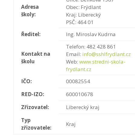
Adresa
Obec: Frýdlant
školy:
Kraj: Liberecký
PSČ: 464 01
Ředitel:
Ing. Miroslav Kudrna
Telefon: 482 428 861
Kontakt na
Email:
info@sshlfrydlant.cz
školu
Web:
www.stredni-skola-
frydlant.cz
IČO:
00082554
RED-IZO:
600010678
Zřizovatel:
Liberecký kraj
Typ
Kraj
zřizovatele: