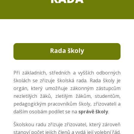
Rada školy
Při základních, středních a vyšších odborných
školách se zřizuje školská rada. Rada školy je
orgán, který umožňuje zákonným zástupcům
nezletilých žáků, zletilým žákům, studentům,
pedagogickým pracovníkům školy, zřizovateli a
dalším osobám podílet se na
správě školy
.
Školskou radu zřizuje zřizovatel, který zároveň
stanoví počet jejích členů a vydá její volební řád.