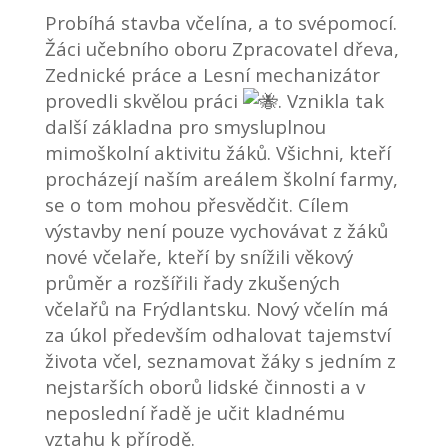
Probíhá stavba včelína, a to svépomocí.
Žáci učebního oboru Zpracovatel dřeva,
Zednické práce a Lesní mechanizátor
provedli skvělou práci
.
Vznikla tak
další základna pro smysluplnou
mimoškolní aktivitu žáků. Všichni, kteří
procházejí naším areálem školní farmy,
se o tom mohou přesvědčit. Cílem
výstavby není pouze vychovávat z žáků
nové včelaře, kteří by snížili věkový
průměr a rozšířili řady zkušených
včelařů na Frýdlantsku. Nový včelín má
za úkol především odhalovat tajemství
života včel, seznamovat žáky s jedním z
nejstarších oborů lidské činnosti a v
neposlední řadě je učit kladnému
vztahu k přírodě.