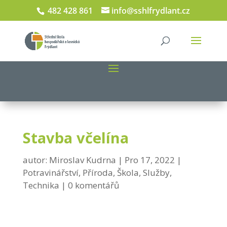
482 428 861
info@sshlfrydlant.cz
Stavba včelína
autor:
Miroslav Kudrna
Pro 17, 2022
Potravinářství
,
Příroda
,
Škola
,
Služby
,
Technika
0 komentářů