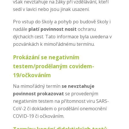
však nevztahuje na žáky při vzdělávání, kteří
sedí v lavici nebo jsou jinak usazeni.
Pro vstup do školy a pohyb po budově školy i
nadále
platí povinnost nosit
ochranu
dýchacích cest. Tato informace byla uvedena v
pozvánkách k mimořádnému termínu.
Prokázání se negativním
testem/prodělaným covidem-
19/očkováním
Na mimořádný termín
se nevztahuje
povinnost prokazovat
se provedeným
negativním testem na přítomnost viru SARS-
CoV-2 či dokladem o prodělání onemocnění
COVID-19 či očkováním.