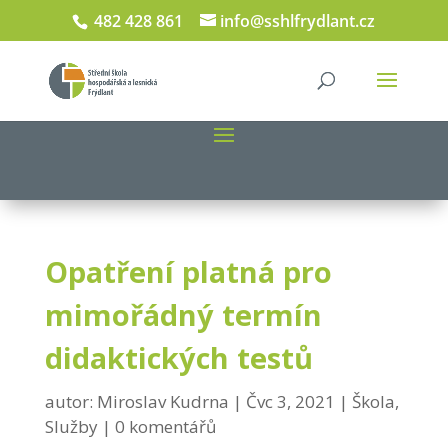
482 428 861
info@sshlfrydlant.cz
Opatření platná pro
mimořádný termín
didaktických testů
autor:
Miroslav Kudrna
Čvc 3, 2021
Škola
,
Služby
0 komentářů