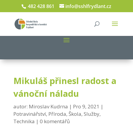
482 428 861
info@sshlfrydlant.cz
Mikuláš přinesl radost a
vánoční náladu
autor:
Miroslav Kudrna
Pro 9, 2021
Potravinářství
,
Příroda
,
Škola
,
Služby
,
Technika
0 komentářů