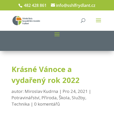
482 428 861
info@sshlfrydlant.cz
Krásné Vánoce a
vydařený rok 2022
autor:
Miroslav Kudrna
Pro 24, 2021
Potravinářství
,
Příroda
,
Škola
,
Služby
,
Technika
0 komentářů