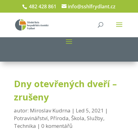
482 428 861
info@sshlfrydlant.cz
Dny otevřených dveří –
zrušeny
autor:
Miroslav Kudrna
Led 5, 2021
Potravinářství
,
Příroda
,
Škola
,
Služby
,
Technika
0 komentářů