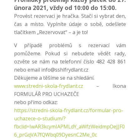
února 2021, vždy od 10:00 do 15:00.
Provést rezervaci je hračka. Stačí si vybrat den,
čas a místo. Vyplníte údaje o sobě, odešlete
tlačítkem „Rezervovat“ – a je to!
V případě problémů s rezervací vám
pomůžeme. Pokud si nebudete vědět rady,
ozvěte se nám na telefonní číslo 482 428 861
nebo email info@sshlfrydlant.cz
Děkujeme a těšíme se na shledání.
www.stredni-skola-frydlant.cz
– Ikona
FORMULÁŘ PRO UCHAZEČE
nebo přímo odkaz:
https://stredni-skola-frydlant.cz/formular-pro-
uchazece-o-studium/?
fbclid=IwAR3kcymIAPMLdY_aWfzWeidmpOeJJF0
6_prGqVA7fQWbq09DyesnC2Me_0c