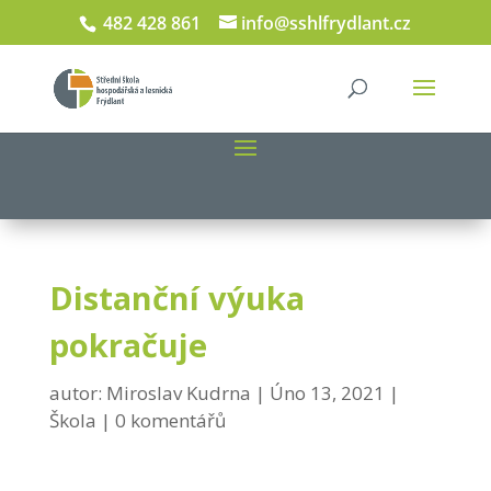
482 428 861
info@sshlfrydlant.cz
Distanční výuka
pokračuje
autor:
Miroslav Kudrna
Úno 13, 2021
Škola
0 komentářů