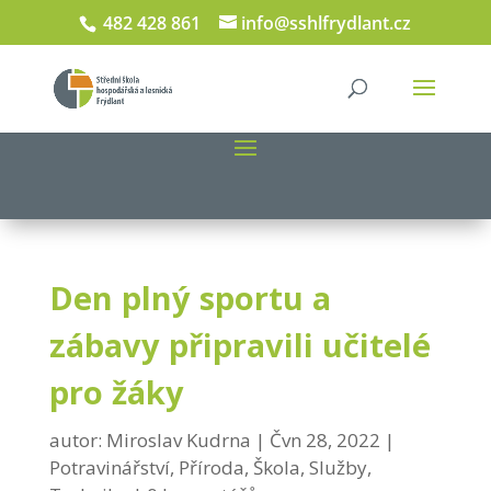
482 428 861
info@sshlfrydlant.cz
Den plný sportu a
zábavy připravili učitelé
pro žáky
autor:
Miroslav Kudrna
Čvn 28, 2022
Potravinářství
,
Příroda
,
Škola
,
Služby
,