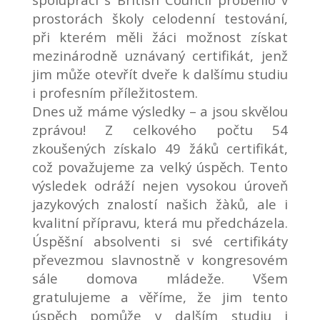
prostorách školy celodenní testování,
při kterém měli žáci možnost získat
mezinárodně uznávaný certifikát, jenž
jim může otevřít dveře k dalšímu studiu
i profesním příležitostem.
Dnes už máme výsledky – a jsou skvělou
zprávou! Z celkového počtu 54
zkoušených získalo 49 žáků certifikát,
což považujeme za velký úspěch. Tento
výsledek odráží nejen vysokou úroveň
jazykových znalostí našich žàků, ale i
kvalitní přípravu, která mu předcházela.
Úspěšní absolventi si své certifikáty
převezmou slavnostně v kongresovém
sále domova mládeže. Všem
gratulujeme a věříme, že jim tento
úspěch pomůže v dalším studiu i