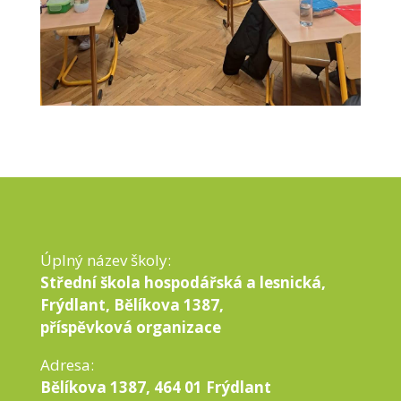
Úplný název školy:
Střední škola hospodářská a lesnická,
Frýdlant, Bělíkova 1387,
příspěvková organizace
Adresa:
Bělíkova 1387, 464 01 Frýdlant