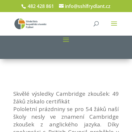
482 428 861
info@sshlfrydlant.cz
Skvělé výsledky Cambridge zkoušek: 49
žáků získalo certifikát
Pololetní prázdniny se pro 54 žáků naší
školy nesly ve znamení Cambridge
zkoušek z anglického jazyka. Díky
spolupráci s British Council proběhlo v