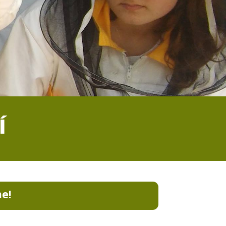
Í
me!