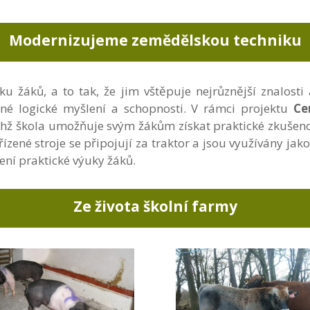
Modernizujeme zemědělskou techniku
u žáků, a to tak, že jim vštěpuje nejrůznější znalosti 
tné logické myšlení a schopnosti. V rámci projektu
Ce
hž škola umožňuje svým žákům získat praktické zkušenos
ořízené stroje se připojují za traktor a jsou využívány j
šení praktické výuky žáků.
Ze života školní farmy