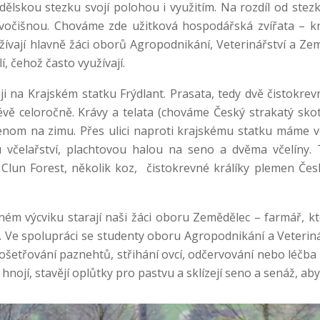
lskou stezku svojí polohou i využitím. Na rozdíl od stezky
očišnou. Chováme zde užitková hospodářská zvířata – kráv
žívají hlavně žáci oborů Agropodnikání, Veterinářství a Ze
lí, čehož často využívají.
ji na Krajském statku Frýdlant. Prasata, tedy dvě čistokre
lévě celoročně. Krávy a telata (chováme Český strakatý sko
jenom na zimu. Přes ulici naproti krajskému statku máme
u včelařství, plachtovou halou na seno a dvěma včelíny.
Clun Forest, několik koz, čistokrevné králíky plemen Če
ém výcviku starají naši žáci oboru Zemědělec – farmář, kt
 Ve spolupráci se studenty oboru Agropodnikání a Veterinář
 ošetřování paznehtů, střihání ovcí, odčervování nebo léčba 
hnojí, stavějí oplůtky pro pastvu a sklízejí seno a senáž, aby