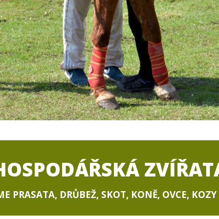
HOSPODÁŘSKÁ ZVÍŘAT
E PRASATA, DRŮBEŽ, SKOT, KONĚ, OVCE, KOZY 