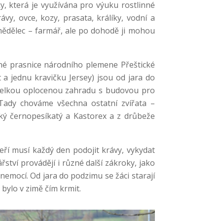
, která je využívána pro výuku rostlinné
y, ovce, kozy, prasata, králíky, vodní a
mědělec – farmář, ale po dohodě ji mohou
vné prasnice národního plemene Přeštické
t a jednu kravičku Jersey) jsou od jara do
 velkou oplocenou zahradu s budovou pro
 Tady chováme všechna ostatní zvířata –
ský černopesíkatý a Kastorex a z drůbeže
eří musí každý den podojit krávy, vykydat
ství provádějí i různé další zákroky, jako
nemocí. Od jara do podzimu se žáci starají
 bylo v zimě čím krmit.