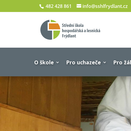
482 428 861
info@sshlfrydlant.cz
O škole
Pro uchazeče
Pro žá