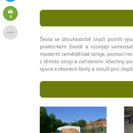
0
Škola se dlouhodobě snaží posílit výuk
praktickém životě a rozvíjejí samosta
moderní zemědělské stroje, pomocí nic
s těmito stroji a zařízeními. Všechny p
výuce v oborech školy a slouží pro zlep