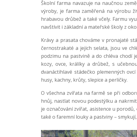
Školní farma navazuje na naučnou zemědě
výroby, je farma zaměřená na výrobu živ
hrabavou drůbež a také včely. Farmu vyu
navštívit i základní a mateřské školy z oko
Krávy a prasata chováme v pronajaté stá
černostrakaté a jejich selata, jsou ve ch
podzimu na pastvině a do chléva chodí 
kozy, ovce, králíky a drůbež, s učebno
dvanáctihlavé stádečko plemenných ovcí 
husy, kachny, krůty, slepice a perličky.
O všechna zvířata na farmě se při odborn
hnůj, nastlat novou podestýlku a nakrmit.
je označování zvířat, asistence u porodů,
také o faremní louky a pastviny – smykují, 