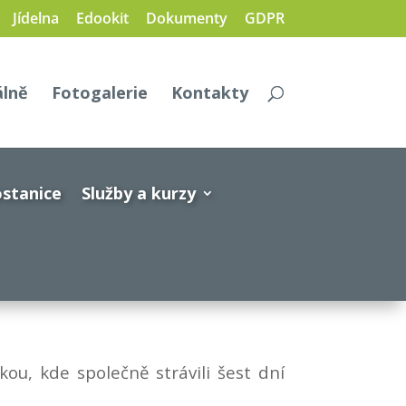
Jídelna
Edookit
Dokumenty
GDPR
álně
Fotogalerie
Kontakty
stanice
Služby a kurzy
ou, kde společně strávili šest dní