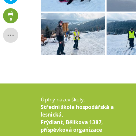
0
Úplný název školy:
Střední škola hospodářská a
lesnická,
Frýdlant, Bělíkova 1387,
příspěvková organizace