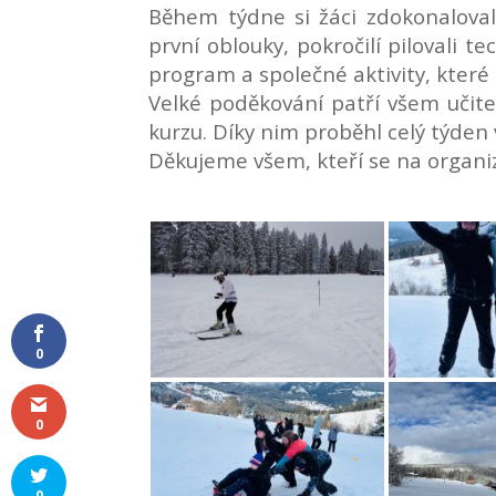
Během týdne si žáci zdokonalovali
první oblouky, pokročilí pilovali 
program a společné aktivity, které po
Velké poděkování patří všem učitel
kurzu. Díky nim proběhl celý týden
Děkujeme všem, kteří se na organiza
0
0
0