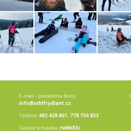
E-mail - podatelna školy:
info@sshlfrydlant.cz
Telefon:
482 428 861, 778 736 833
Datová schránka:
rwbk83c