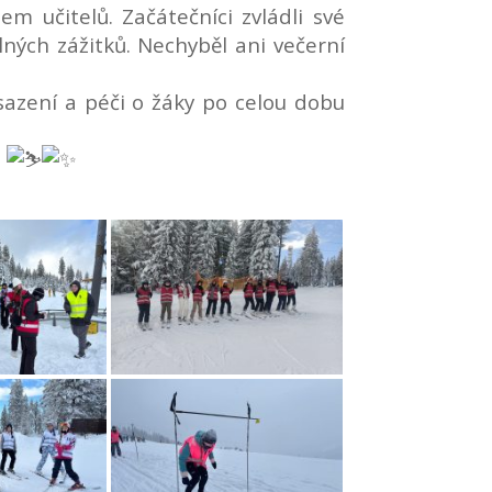
m učitelů. Začátečníci zvládli své
lných zážitků. Nechyběl ani večerní
asazení a péči o žáky po celou dobu
!