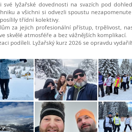
 své lyžařské dovednosti na svazích pod dohlede
techniku a všichni si odvezli spoustu nezapomenute
sílily třídní kolektivy.
ům za jejich profesionální přístup, trpělivost, n
 ve skvělé atmosféře a bez vážnějších komplikací.
ci podíleli. Lyžařský kurz 2026 se opravdu vydařil