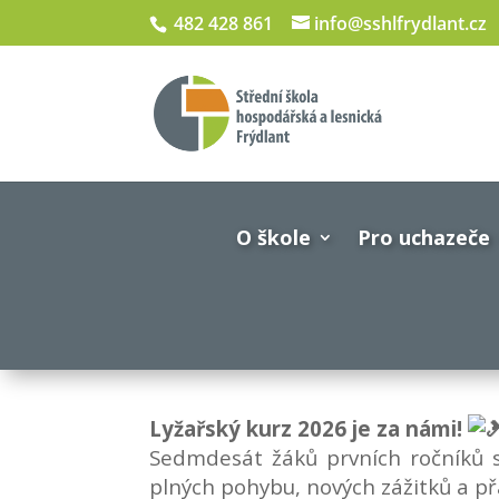
482 428 861
info@sshlfrydlant.cz
O škole
Pro uchazeče
Lyžařský kurz 2026 je za námi!
Sedmdesát žáků prvních ročníků se
plných pohybu, nových zážitků a přá