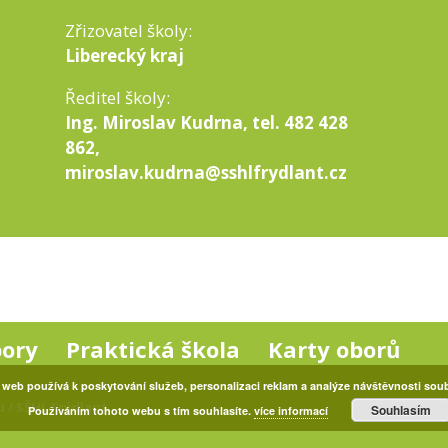
Zřizovatel školy:
Liberecký kraj
Ředitel školy:
Ing. Miroslav Kudrna, tel. 482 428
862,
miroslav.kudrna@sshlfrydlant.cz
bory
Praktická škola
Karty oborů
 web používá k poskytování služeb, personalizaci reklam a analýze návštěvnosti sou
u
/ SŠHL Frýdlant
Souhlasím
Používáním tohoto webu s tím souhlasíte.
více informací