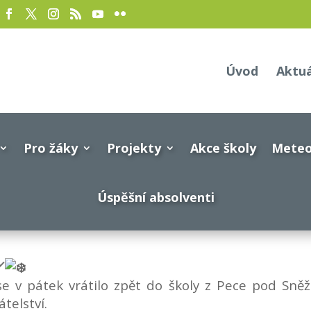
Úvod
Aktu
Pro žáky
Projekty
Akce školy
Meteo
Úspěšní absolventi
 v pátek vrátilo zpět do školy z Pece pod Sněžk
telství.