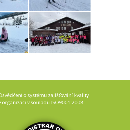
Osvědčení o systému zajišťování kvality
v organizaci v souladu ISO9001:2008