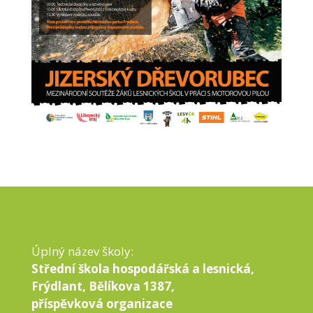
Úplný název školy:
Střední škola hospodářská a lesnická,
Frýdlant, Bělíkova 1387,
příspěvková organizace