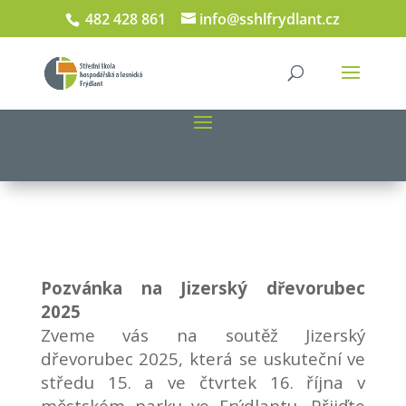
482 428 861
info@sshlfrydlant.cz
Pozvánka na Jizerský dřevorubec
2025
Zveme vás na soutěž Jizerský
dřevorubec 2025, která se uskuteční ve
středu 15. a ve čtvrtek 16. října v
městském parku ve Frýdlantu. Přijďte