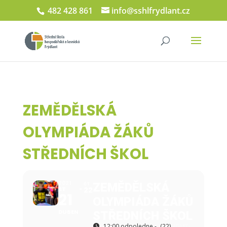
482 428 861
info@sshlfrydlant.cz
ZEMĚDĚLSKÁ
OLYMPIÁDA ŽÁKŮ
STŘEDNÍCH ŠKOL
2021
ZEMĚDĚLSKÁ
ČT
ST
22
21
OLYMPIÁDA ŽÁKŮ
DUBEN
STŘEDNÍCH ŠKOL
12:00 odpoledne -
(22)
(GMT-