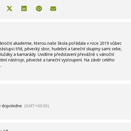
 Vánoční akademie, kterou naše škola pořádala v roce 2019 vůbec
ástupci tříd, pěvecký sbor, hudební a taneční skupiny sami sebe,
polužáky a kamarády. Uvidíme představení převážně s vánoční
ební nástroje, pěvecké a taneční vystoupení. Na závěr celého
.
0 dopoledne
(GMT+00:00)