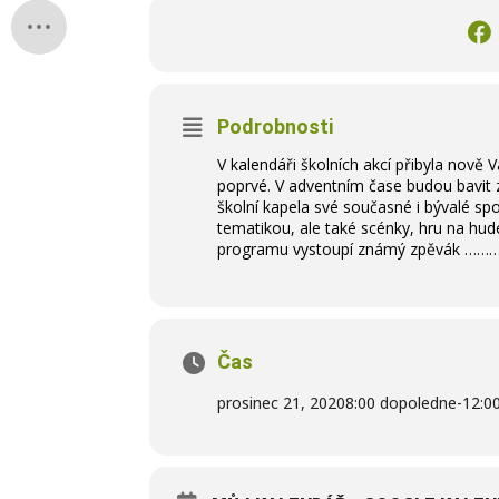
Podrobnosti
V kalendáři školních akcí přibyla nově
poprvé. V adventním čase budou bavit z
školní kapela své současné i bývalé s
tematikou, ale také scénky, hru na hud
programu vystoupí známý zpěvák ………
Čas
prosinec 21, 2020
8:00 dopoledne
-
12:0