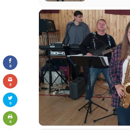
0
0
0
0