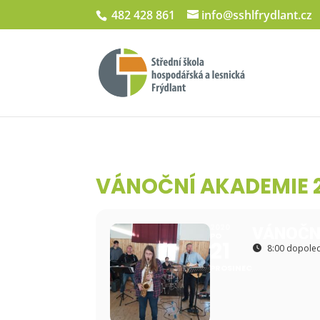
482 428 861
info@sshlfrydlant.cz
VÁNOČNÍ AKADEMIE 
2020
VÁNOČN
PO
21
8:00 dopole
PROSINEC