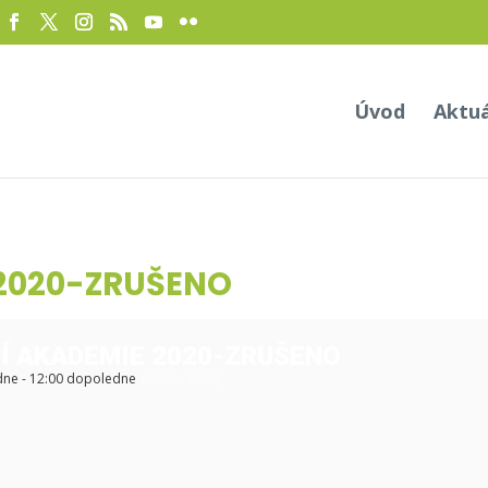
Úvod
Aktu
2020-ZRUŠENO
Í AKADEMIE 2020-ZRUŠENO
dne - 12:00 dopoledne
(GMT+00:00)