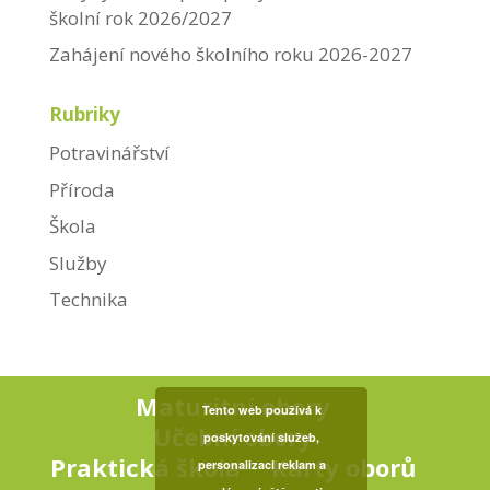
školní rok 2026/2027
Zahájení nového školního roku 2026-2027
Rubriky
Potravinářství
Příroda
Škola
Služby
Technika
Maturitní obory
Tento web používá k
Učební obory
poskytování služeb,
Praktická škola
Karty oborů
personalizaci reklam a