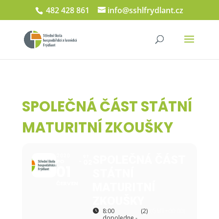
482 428 861
info@sshlfrydlant.cz
SPOLEČNÁ ČÁST STÁTNÍ
MATURITNÍ ZKOUŠKY
2020
SPOLEČNÁ ČÁST
ÚT
PO
02
01
STÁTNÍ
ČERVEN
MATURITNÍ
ZKOUŠKY
8:00
(2)
(GMT+00:00)
dopoledne -