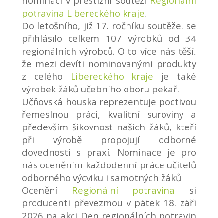
nominaci v prestižní soutěži
Regionální
potravina Libereckého kraje
.
Do letošního, již 17. ročníku soutěže, se
přihlásilo celkem 107 výrobků od 34
regionálních výrobců. O to více nás těší,
že mezi devíti nominovanými produkty
z celého
Libereckého kraje
je také
výrobek žáků učebního oboru pekař.
Učňovská houska reprezentuje poctivou
řemeslnou práci, kvalitní suroviny a
především šikovnost našich žáků, kteří
při výrobě propojují odborné
dovednosti s praxí. Nominace je pro
nás oceněním každodenní práce učitelů
odborného výcviku i samotných žáků.
Ocenění
Regionální potravina
si
producenti převezmou v pátek 18. září
2026 na akci Den regionálních potravin