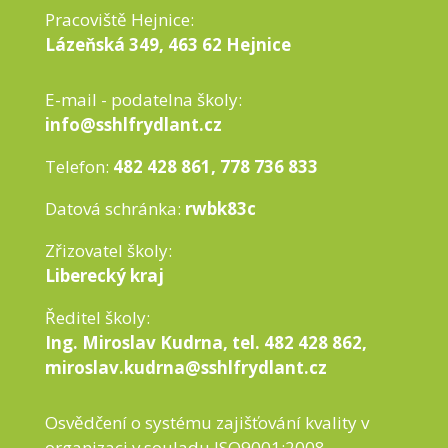
Pracoviště Hejnice:
Lázeňská 349, 463 62 Hejnice
E-mail - podatelna školy:
info@sshlfrydlant.cz
Telefon:
482 428 861, 778 736 833
Datová schránka:
rwbk83c
Zřizovatel školy:
Liberecký kraj
Ředitel školy:
Ing. Miroslav Kudrna, tel. 482 428 862,
miroslav.kudrna@sshlfrydlant.cz
Osvědčení o systému zajišťování kvality v
organizaci v souladu ISO9001:2008