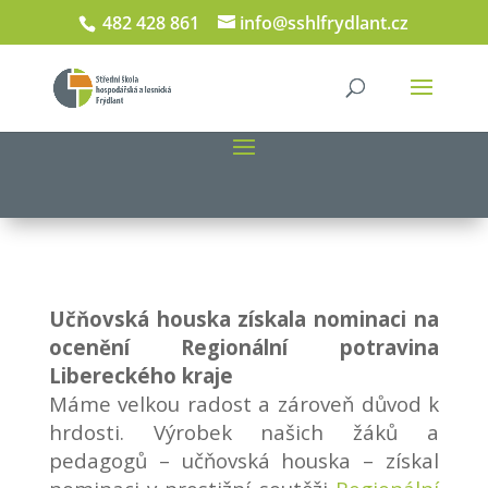
482 428 861
info@sshlfrydlant.cz
Učňovská houska získala nominaci na
ocenění Regionální potravina
Libereckého kraje
Máme velkou radost a zároveň důvod k
hrdosti. Výrobek našich žáků a
pedagogů – učňovská houska – získal